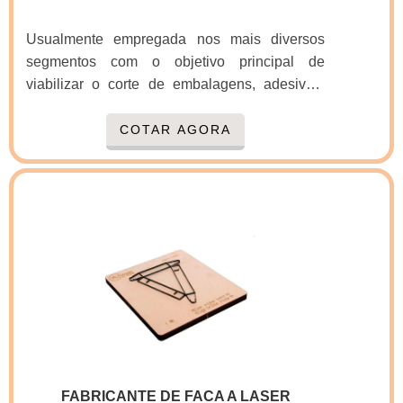
Usualmente empregada nos mais diversos
segmentos com o objetivo principal de
viabilizar o corte de embalagens, adesivos,
espumas, borrachas, plásticos, tecidos,
quebra-cabeças, peças de vacuum forming,
COTAR AGORA
juntas, dentre outras peças, as facas graficas
são consideradas uma ferramenta
fundamental no que diz respeito à obtenção de
um corte sempre preciso e padronizado.O
trabalho desempenhado pela faca depende de
dois elementos: a matriz que leva o nome da
própria faca e a máquina de corte e vinco, em .
FABRICANTE DE FACA A LASER