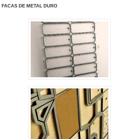
apenas lucratividade, deve oferecer produtos e
FACAS DE METAL DURO
também circulares em rolos conformadores.
serviços que tenham ótima qualidade e
Normalmente a matéria prima empregada
assertividade, pontos importantes que ficam
nesses tipos de ferramentas variam conforme
de fora no planejamento de empresas que
o material a ser dobrado, tamanho do V
visam apenas o lucro, deixando a desejar nos
necessário e.
outros fatores.Tudo isso e muito mais são os
motivos pelos quais a Real Laser Facas é uma
empresa comprometida com seus serviços
quando se explora o segmento de facas para
corte e vinco. O objetivo é disponibilizar o que
há de melhor na atualidade para os
clientes.EFICIÊNCIA E QUALIDADE
COMPROVADANa Real Laser Facas é
possível encontrar o que há de melhor em
facas para corte e vinco. Líder em qualidade, a
empresa oferece uma variedade de itens como
faca de corte e vinco cartonagem e facas para
embalagens com ótima qualidade e