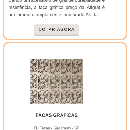
Sendo um acessório de grande durabilidade e
resistência, a faca gráfica preço da Afigraf é
um produto amplamente procurado.As facas
gráficas podem ser produzidas em aço
calçado ou bimetal e de aço inteiro ou de um
COTAR AGORA
único tipo de aço.A faca gráfica de aço
calçado é a mais utilizada em guilhotinas
lineares e de maior tamanho, pois, essa faca
permite ser furada após o tratamento térmico,
além de possibilitar reparos na furação. O seu
custo é menor, pois, o aço nobre é usado
somente na área de corte,.
FACAS GRAFICAS
FL Facas
/ São Paulo - SP