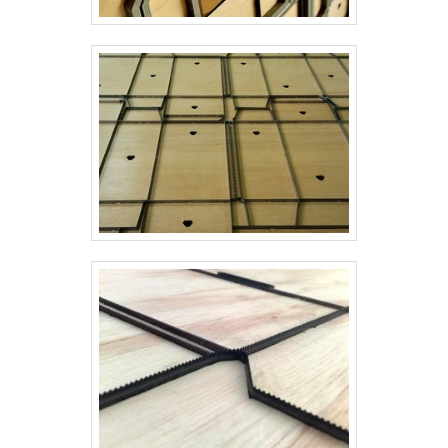
proteção.Para uma maior satisfação dos
clientes, a empresa busca investir nos
melhores profissionais do mercado, e em
instalações modernas, garantindo assim,
confiabilidade e boa cotação no mercado.A
Real Laser Facas é uma empresa que tem
despontado no segmento por toda seriedade e
qualidade, o que comprova sua essência de
trazer o melhor para os parceiros.