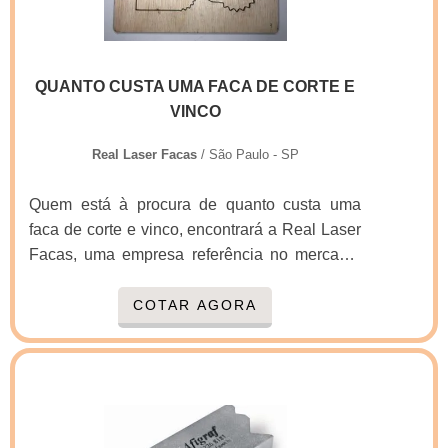
QUANTO CUSTA UMA FACA DE CORTE E
VINCO
Real Laser Facas
/ São Paulo - SP
Quem está à procura de quanto custa uma
faca de corte e vinco, encontrará a Real Laser
Facas, uma empresa referência no mercado.
Ao entrar em contato com a organização que
mais se destaca no ramo, o cliente receberá
COTAR AGORA
um suporte completo para sanar eventuais
dúvidas sobre o produto a ser
adquirido.Quando a procura é por quanto
custa uma faca de corte e vinco, com os
profissionais da Real Laser Facas o cliente