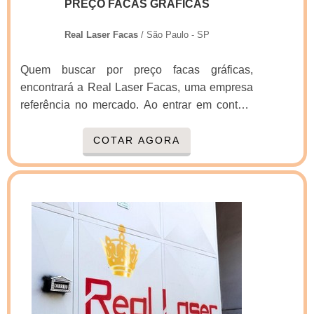
PREÇO FACAS GRÁFICAS
Real Laser Facas
/ São Paulo - SP
Quem buscar por preço facas gráficas,
encontrará a Real Laser Facas, uma empresa
referência no mercado. Ao entrar em contato
com a organização que mais se destaca no
ramo, o cliente receberá um suporte completo
COTAR AGORA
para sanar eventuais dúvidas sobre o produto
a ser adquirido.MAIS INFORMAÇÕES
SOBRE PREÇO FACAS GRÁFICASSe
alguém buscar por preço facas gráficas em
uma empresa responsável, conseguirá
encontrar o site da Real Laser Facas. Uma
companhia com alto know-how em faca gráfica
manual e facas para embalagens que oferece
o que há de melhor em tecnologia ao