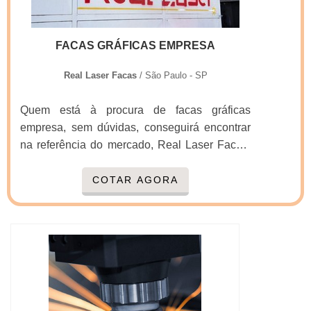
cliente.Ainda com uma visão analítica sobre
preço facas gráficas, mais do que visar apenas
lucratividade, deve oferecer produtos e
FACAS GRÁFICAS EMPRESA
serviços que tenham ótima qualidade e
assertividade, pequenos detalhes, mas de
Real Laser Facas
/ São Paulo - SP
grande valia para saber a procedência e
seriedade da empresa.É importante lembrar
Quem está à procura de facas gráficas
que o produto deve sempre ser adquirido com
empresa, sem dúvidas, conseguirá encontrar
companhias especializadas no segmento.
na referência do mercado, Real Laser Facas.
Esse tipo de cuidado ajuda a garantir a
Ao entrar em contato com a organização que
qualidade e durabilidade dos materiais, além
mais se destaca no ramo, o cliente receberá
COTAR AGORA
de evitar prejuízos com substituições
um suporte completo para sanar eventuais
frequentes de produtos que não cumprem com
dúvidas sobre o produto a ser
suas funções adequadamente. Assim, é
adquirido.Quando o tema é facas gráficas
possível poupar gastos
empresa, com a equipe da Real Laser Facas o
desnecessários.Existem diversos motivos para
cliente encontrará excelente custo-benefício e
a Real Laser Facas ter se tornado destaque
amplo estoque de produtos.MAIS
quando pensamos em uma empresa que
INFORMAÇÕES RELEVANTES SOBRE