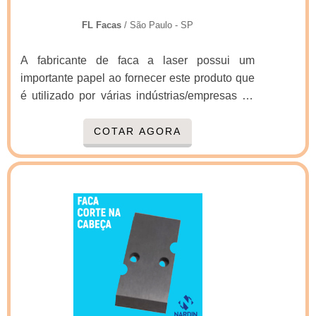
FL Facas
/ São Paulo - SP
A fabricante de faca a laser possui um
importante papel ao fornecer este produto que
é utilizado por várias indústrias/empresas de
distintos segmentos em suas linhas de
produção. Pela sua utilização como
COTAR AGORA
componente das máquinas de corte e vinco, o
mercado de atuação é bastante vasto, sendo
que existem muitas empresas atuando como
fabricante, porém nem todas com a qualidade
necessária para que sejam consideradas de
alta qualidade, requisito de extrema
importância para a fabricação das facas a las.