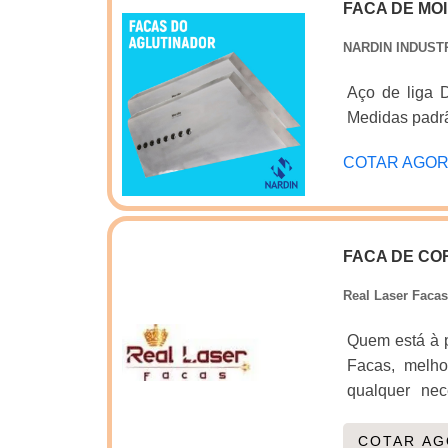
FACA DE MO
tornado dest
produtos de q
NARDIN INDUST
Profissionai
produtos; Rig
Aço de liga Dureza 58-60HRc Podendo variar a dureza conforme solicitação
em curto pr
Medidas padr
PONTOS FOR
COTAR AGO
encontrar a 
encontrar um
cartonagem e 
responsável e
FACA DE CO
fato de possui
logística pl
Real Laser Facas
equipe multid
Quem está à p
garante o suc
Facas, melh
qualquer ne
destaque po
ramo.MAIS
COTAR A