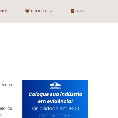
 NÓS
PRODUTOS
BLOG
receba
leto do
o: