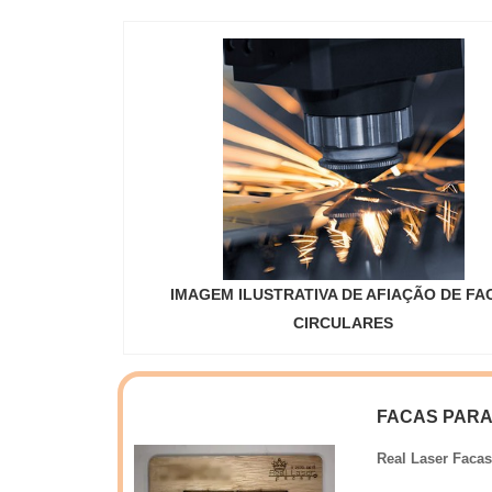
Profissionai
Laser Facas f
produtos; Rig
escritório de
em curto p
planejada par
REFERÊNCIA
facas gráfic
encontrar a s
companhia de
itens variados
atuação. A R
gráficas para
personalizado
seus serviços
Preço justo.S
possuir escrit
em orçar com
planejada par
qualidade e 
equipe multid
IMAGEM ILUSTRATIVA DE AFIAÇÃO DE FA
companhias e 
experiência n
CIRCULARES
mais são os m
toda a carteira
qualificada 
objetivo é 
clientes.EF
FACAS PARA
Facas existe 
Real Laser Facas
vinco. São di
facas para f