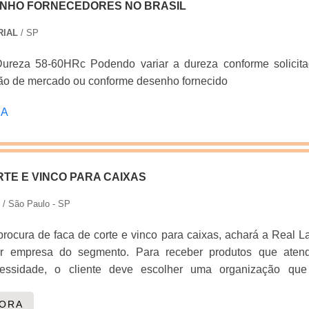
INHO FORNECEDORES NO BRASIL
aque quando pensamos em uma empresa que entrega confian
ualidade. Alguns desses motivos são: Atendimento personaliz
RIAL
/ SP
s com vasta experiência na área de atuação; Amplo estoqu
oroso controle de qualidade; Logística planejada para entr
azo; Comprometimento com o resultado final.QUALIDADE
ão de mercado ou conforme desenho fornecido
TES DA EMPRESASomente na Real Laser Facas é possí
RA
solução para quem busca facas para corte e vinco. É poss
a grande variedade no portfólio, como faca de corte e v
facas para fabricação de chinelos.Tudo isso por ser uma emp
 comprometida com seus serviços, qualificações possíveis 
RTE E VINCO PARA CAIXAS
r escritório de alta qualidade onde são realizadas as atividad
anejada para entregas em curto prazo.Tudo isso, somado a
/ São Paulo - SP
isciplinar de consultores associados e profissionais qualifica
rocura de faca de corte e vinco para caixas, achará a Real L
esso de cada cliente de ponta a ponta.
or empresa do segmento. Para receber produtos que aten
cessidade, o cliente deve escolher uma organização que
r um bom suporte pré-venda e tenha ampla experiência
 INFORMAÇÕES SOBRE FACA DE CORTE E VINCO P
GORA