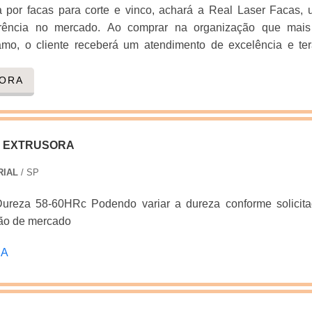
 por facas para corte e vinco, achará a Real Laser Facas,
 o objetivo de trazer a satisfação a todos os clientes, a emp
erência no mercado. Ao comprar na organização que mais
seu melhor destaque é conquistar a confiança de cada um. 
amo, o cliente receberá um atendimento de excelência e te
ssível através do investimento em equipamentos moderno
 adquirir produtos que solucionem qualquer demanda.M
s experientes.A Real Laser Facas é uma empresa que tem
ES RELEVANTES SOBRE FACAS PARA CORTE E VINC
GORA
 concorrência pela seriedade e qualidade que comprova 
r por facas para corte e vinco em uma empresa que preza 
azer o melhor para os parceiros....
ará o site da Real Laser Facas. É possível encontrar faca de c
nagem e facas gráficas para cortar eva, garantindo o melho
E EXTRUSORA
desenvolvimento no que gera resultado ao cliente.Não obsta
os em facas para corte e vinco, sempre deve-se buscar 
RIAL
/ SP
enha produtos e serviços com ótima qualidade e assertivid
antes que ficam de fora no planejamento de empresas que v
o, deixando a desejar nos outros fatores.É importante lembrar
ão de mercado
eve sempre ser adquirido com companhias especializadas
RA
e tipo de cuidado ajuda a garantir a qualidade e durabilidade
m de evitar prejuízos com substituições frequentes de produtos
 com suas funções adequadamente. Assim, é possível pou
essários.Existem diversos motivos para a Real Laser Facas te