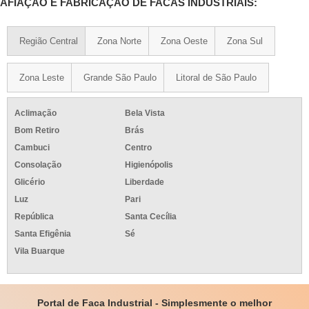
AFIAÇÃO E FABRICAÇÃO DE FACAS INDUSTRIAIS:
Região Central
Zona Norte
Zona Oeste
Zona Sul
Zona Leste
Grande São Paulo
Litoral de São Paulo
Aclimação
Bela Vista
Bom Retiro
Brás
Cambuci
Centro
Consolação
Higienópolis
Glicério
Liberdade
Luz
Pari
República
Santa Cecília
Santa Efigênia
Sé
Vila Buarque
Portal de Faca Industrial - Simplesmente o melhor