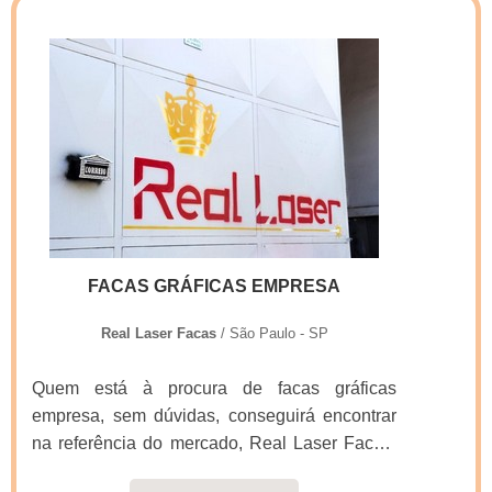
SOBRE PREÇO FACAS GRÁFICASSe
alguém buscar por preço facas gráficas em
uma empresa responsável, conseguirá
encontrar o site da Real Laser Facas. Uma
companhia com alto know-how em faca gráfica
manual e facas para embalagens que oferece
o que há de melhor em tecnologia ao
cliente.Ainda com uma visão analítica sobre
preço facas gráficas, mais do que visar apenas
lucratividade, deve oferecer produtos e
FACAS GRÁFICAS EMPRESA
serviços que tenham ótima qualidade e
assertividade, pequenos detalhes, mas de
Real Laser Facas
/ São Paulo - SP
grande valia para saber a procedência e
seriedade da empresa.É importante lembrar
Quem está à procura de facas gráficas
que o produto deve sempre ser adquirido com
empresa, sem dúvidas, conseguirá encontrar
companhias especializadas no segmento.
na referência do mercado, Real Laser Facas.
Esse tipo de cuidado ajuda a garantir a
Ao entrar em contato com a organização que
qualidade e durabilidade dos materiais, além