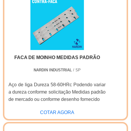
o sucesso aos parceiros de ponta a ponta.
é a razão pela qual a Real Laser Facas é uma
empresa que preza pela segurança quando
explanamos o segmento de facas para corte e
vinco. O objetivo é disponibilizar sempre a
melhor opção para o cliente final.GARANTIA
DE QUALIDADE COMPROVADAApenas na
Real Laser Facas existem as melhores
FACA DE MOINHO MEDIDAS PADRÃO
condições para quem deseja achar o que
precisa para facas para corte e vinco. Os
NARDIN INDUSTRIAL
/ SP
clientes encontram itens como facas de
gráficas para tags e facas gráficas para cortar
Aço de liga Dureza 58-60HRc Podendo variar
eva com ótima qualidade e assertividade.Se
a dureza conforme solicitação Medidas padrão
diferenciando dentro de seu segmento, a
de mercado ou conforme desenho fornecido
empresa consegue também proporcionar um
atendimento cuidadoso e que busca a
COTAR AGORA
satisfação do cliente. A Real Laser Facas é
uma empresa que tem sido preferência no