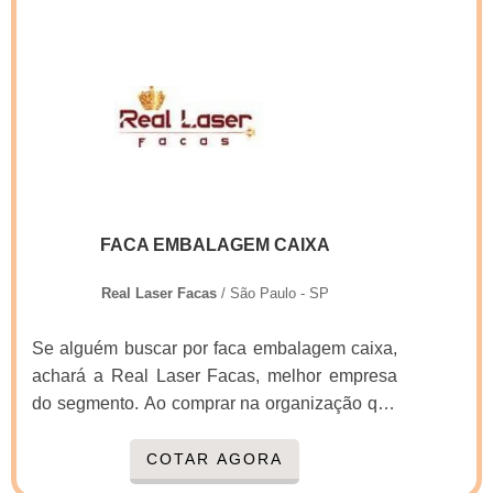
segmento pela idoneidade em tudo que faz, o
que garante o sucesso aos parceiros de ponta
a ponta.
FACA EMBALAGEM CAIXA
Real Laser Facas
/ São Paulo - SP
Se alguém buscar por faca embalagem caixa,
achará a Real Laser Facas, melhor empresa
do segmento. Ao comprar na organização que
mais se destaca no ramo, o cliente receberá
um atendimento de excelência e terá a
COTAR AGORA
garantia de adquirir produtos que solucionem