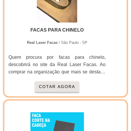
seus recursos em oferecer aos clientes uma
estrutura com escritório de alta qualidade onde
são realizadas as atividades e estrutura
suficiente para atender todas as demandas,
FACAS PARA CHINELO
tudo isso para oferecer faca caixa de pizza
com excelente custo-benefício.Há muitas
Real Laser Facas
/ São Paulo - SP
maneiras eficientes de uma companhia
demonstrar competência, excelência e
Quem procura por facas para chinelo,
destaque em sua área de atuação. A Real
descobrirá no site da Real Laser Facas. Ao
Laser Facas se mostra referência por ter:
comprar na organização que mais se destaca
Atendimento personalizado; Colaboradores
no ramo, o cliente receberá um atendimento
eficientes; Oito anos de experiência no
de excelência e terá a garantia de adquirir
COTAR AGORA
segmento; Preço justo.Sem trocar o foco sobre
produtos que solucionem qualquer
faca caixa de pizza, na essência da empresa,
demanda.Quando o tema é facas para chinelo,
a mesma deve prezar pelos produtos e
com os profissionais especializados da Real
serviços com ótima qualidade e excelente
Laser Facas o cliente obterá precisão e
custo-benefício, pequenos detalhes, mas de
comprometimento com o resultado
grande valia para saber a procedência e
final.OUTRAS INFORMAÇÕES SOBRE