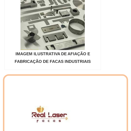
preço facas gráficas. É possível encontrar
Laser Facas se mostra referência por ter:
itens variados com tecnologia de ponta, como
Atendimento personalizado; Colaboradores
facas de gráficas para tags e facas gráficas
eficientes; Oito anos de experiência no
para cortar eva.É reconhecida por ser uma
segmento; Preço justo.Sem perder o foco em
empresa comprometida com seus serviços e
facas gráficas empresa, deve-se ter a exatidão
que preza pela segurança, qualificações
em orçar com empresas que prezam por
possíveis pelo fato de possuir escritório de alta
produtos e serviços que tenham ótima
qualidade onde são realizadas as atividades e
qualidade e assertividade, detalhes que
IMAGEM ILUSTRATIVA DE AFIAÇÃO E
logística planejada para entregas em curto
passam despercebidos em outras companhias
FABRICAÇÃO DE FACAS INDUSTRIAIS
prazo.Todos esses fatores, agregados a uma
e podem gerar prejuízos futuros para os
equipe multidisciplinar de consultores
clientes.Tudo isso e muito mais são os motivos
associados e profissionais com vasta
pelos quais a Real Laser Facas é uma
experiência na área de atuação, fecham o
empresa altamente qualificada quando
ciclo de entrega com excelência para toda a
exploramos o segmento de facas para corte e
carteira de clientes....
vinco. O objetivo é disponibilizar o que há de
melhor na atualidade para os
clientes.EFICIÊNCIA E QUALIDADE
COMPROVADASomente na Real Laser Facas