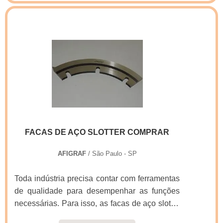
qualquer demanda. Quando o desejo é por
faca embalagem caixa, na Real Laser Facas o
cliente encontrará ótima qualidade e
comprometimento com o resultado
final.DIFERENCIAIS IMPORTANTES DE
FACA EMBALAGEM CAIXAA Real Laser
Facas foca seus recursos em criar uma
estrutura com escritório de alta qualidade onde
são realizadas as atividades e logística
planejada para entregas em curto prazo, tudo
FACAS DE AÇO SLOTTER COMPRAR
isso para oferecer faca embalagem caixa com
proteção.Há muitas maneiras eficientes de
AFIGRAF
/ São Paulo - SP
uma companhia demonstrar competência,
excelência e destaque em sua área de
Toda indústria precisa contar com ferramentas
atuação. A Real Laser Facas se mostra
de qualidade para desempenhar as funções
referência por ter: Atendimento personalizado;
necessárias. Para isso, as facas de aço slotter
Colaboradores eficientes; Oito anos de
comprar são as melhores no mercado. Elas
experiência no segmento; Preço justo.Não