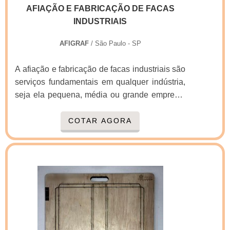
AFIAÇÃO E FABRICAÇÃO DE FACAS
INDUSTRIAIS
AFIGRAF
/ São Paulo - SP
A afiação e fabricação de facas industriais são
serviços fundamentais em qualquer indústria,
seja ela pequena, média ou grande empresa.
Isso porque, no caso da fabricação, os
produtos são fornecidos com aço de alta
COTAR AGORA
qualidade, normalizados, temperados e
revenidos para perfeito alívio de tensões. Com
acabamento retificado, alto grau de
acabamento, planicidade e paralelismo.A
empresa especializada fabrica facas
industriais para todos os ti...