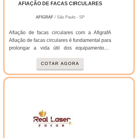
consultores associados e profissionais
AFIAÇÃO DE FACAS CIRCULARES
qualificados, garante o sucesso de cada
AFIGRAF
/ São Paulo - SP
cliente de ponta a ponta.
Afiação de facas circulares com a AfigrafA
Afiação de facas circulares é fundamental para
prolongar a vida útil dos equipamentos.A
vantagem de realizar a Afiação de facas
circulares com uma empresa que seja também
COTAR AGORA
fabricante das mesmas, garante que o
processo seja feito de forma idêntica ao de
fabricação, onde rigorosos procedimentos são
adotados.Características da Afiação de facas
circulares- Melhor qualidade de corte;- Mais
eficiência no trabalho executado;- Maior
precisão;- Vida útil prolonga.