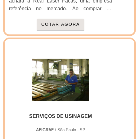
achará a Real Laser Facas, uma empresa
referência no mercado. Ao comprar na
organização que mais se destaca no ramo, o
cliente receberá um atendimento de
COTAR AGORA
excelência e terá a garantia de adquirir
produtos que solucionem qualquer
demanda.MAIS INFORMAÇÕES
RELEVANTES SOBRE FACAS PARA
CORTE E VINCOSe alguém buscar por facas
para corte e vinco em uma empresa que preza
pela segurança, achará o site da Real Laser
Facas. É possível encontrar faca de corte e
vinco cartonagem e facas gráficas para cortar
eva, garantindo o melhor em tecnologia e
desenvolvimento no que gera resultado ao
SERVIÇOS DE USINAGEM
cliente.Não obstante, quando falamos em
facas para corte e vinco, sempre deve-se
AFIGRAF
/ São Paulo - SP
buscar uma empresa que tenha produtos e