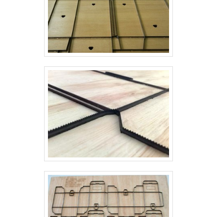
muitas empresas que não focam na
fidelização do cliente.É por tudo isso que a
Real Laser Facas é uma empresa altamente
qualificada quando se explana o segmento de
facas para corte e vinco. O objetivo é
disponibilizar o que há de melhor na
atualidade para os clientes.QUALIDADES E
PONTOS FORTES DA EMPRESASomente
na Real Laser Facas existem as melhores
condições para quem deseja achar o que
precisa para facas para corte e vinco.
Prezando pelo que há de mais moderno, traz
inovações e variedades em faca gráfica
manual e facas para embalagens com ótima
qualidade e precisão.A empresa conta com
um time de profissionais qualificados para o
serviço, além de investir em equipamentos
modernos, que se ajustam a qualquer