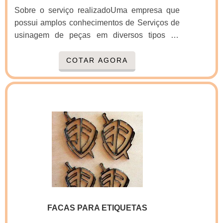
serviços com ótima qualidade e assertividade,
Sobre o serviço realizadoUma empresa que
pontos importantes que ficam de fora no
possui amplos conhecimentos de Serviços de
planejamento de empresas que visam apenas
usinagem de peças em diversos tipos de
o lucro, deixando a desejar nos outros
materiais, com ou sem tratamento térmico.
fatores.É importante lembrar que o produto
Ofece também, serviços de fresadora portal
COTAR AGORA
deve sempre ser adquirido com companhias
até 7500mm.Esses tipos de serviços tendem a
especializadas no segmento. Esse tipo de
mexer na estabilidade dos aços que são
cuidado ajuda a garantir a qualidade e
fornecidos de uma forma e transformados em
durabilidade dos materiais, além de evitar
outra muito diferente. Esse processo, se não
prejuízos com substituições frequentes de
for observado as normas e sequências de
produtos que não cumprem com suas funções
operações, podem até perder a peça por não
adequadamente. Assim, é possível poupar
conseguir estabilizá-la.Benefícios adq.
gastos desnecessários.Existem diversos
motivos para a Real Laser Facas ter se
tornado destaque quando pensamos em uma
empresa que entrega confiança e produtos de
qualidade. Alguns desses motivos são:
FACAS PARA ETIQUETAS
Atendimento personalizado; Profissionais