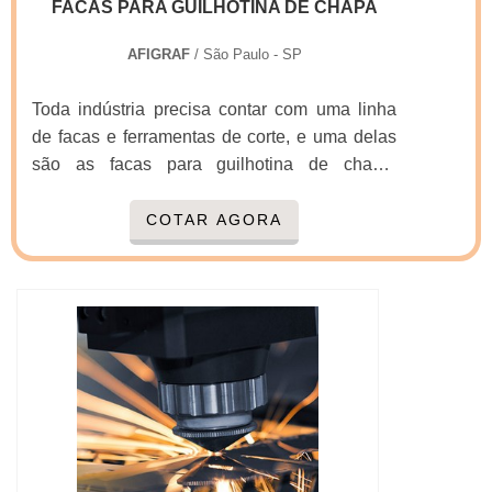
FACAS PARA GUILHOTINA DE CHAPA
AFIGRAF
/ São Paulo - SP
Toda indústria precisa contar com uma linha
de facas e ferramentas de corte, e uma delas
são as facas para guilhotina de chapa,
utilizadas em diversas aplicações industriais.
O diferencial da Afigraf é a tecnologia aliada a
COTAR AGORA
profissionais da mais alta qualidade que
trazem para os clientes produtos e serviços
que garantem maior desempenho em seu
processo de produção.É IMPORTANTE
CONHECER MAIS SOBRE OS
PRODUTOSConheça a ampla linha de faca...