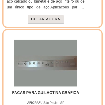
aço calçado ou bimetal e de aço inteiro ou de
um único tipo de aço.Aplicações par ao
produtoA Faca de aço calçado é a mais usada
em guilhotinas lineares e de maior tamanho,
COTAR AGORA
pois essa faca permite ser furada após o
tratamento térmico, além de permitir reparos
na furação. O seu custo é menor, pois, o aço
nobre é usado somente na área de corte,
sendo o corpo da faca para guilhotina feita em
aço ...
FACAS PARA GUILHOTINA GRÁFICA
AFIGRAF
/ São Paulo - SP