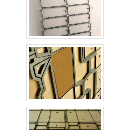
uma estrutura com escritório de alta qualidade
onde são realizadas as atividades e estrutura
suficiente para atender todas as demandas,
tudo para garantir facas para sacolas de papel
com excelente custo-benefício.Há muitas
maneiras eficientes de uma companhia
demonstrar competência, excelência e
destaque em sua área de atuação. A Real
Laser Facas se mostra referência por ter:
Atendimento personalizado; Colaboradores
eficientes; Oito anos de experiência no
segmento; Preço justo.Ainda tratando-se de
facas para sacolas de papel, mais do que visar
apenas lucratividade, deve oferecer produtos e
serviços que tenham ótima qualidade e
excelente custo-benefício, detalhes
primordiais que são deixados de lado por