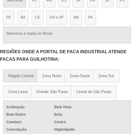
Selecione
RJ
MG
ES
SP
PR
SC
RS
PE
BA
CE
GO e DF
AM
PA
Selecione a região do Brasil
REGIÕES ONDE A PORTAL DE FACA INDUSTRIAL ATENDE
FACAS PARA GUILHOTINA:
Região Central
Zona Norte
Zona Oeste
Zona Sul
Zona Leste
Grande São Paulo
Litoral de São Paulo
Aclimação
Bela Vista
Bom Retiro
Brás
Cambuci
Centro
Consolação
Higienópolis