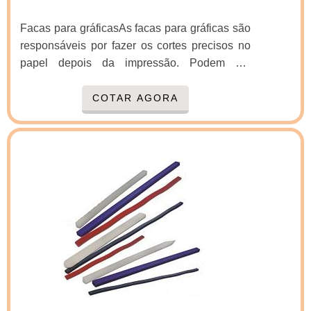
Facas para gráficasAs facas para gráficas são
responsáveis por fazer os cortes precisos no
papel depois da impressão. Podem ser
adquiridas de maneira totalmente
personalizada, de acordo com a necessidade
COTAR AGORA
de cada cliente e sua aplicação.Cuidados no
processo de afiaçãoÉ bem comum no
processo de Afiação de facas de guilhotina
longas e com fio de corte que termina em zero,
como as facas gráficas, que se ouçam
reclamações de que a faca está ...