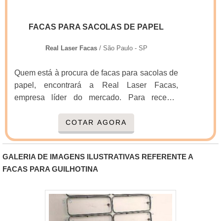
FACAS PARA SACOLAS DE PAPEL
Real Laser Facas
/ São Paulo - SP
Quem está à procura de facas para sacolas de
papel, encontrará a Real Laser Facas,
empresa líder do mercado. Para receber
produtos que atendem qualquer necessidade,
o cliente deve escolher uma organização que
COTAR AGORA
se destaque por um bom suporte pré-venda e
tenha ampla experiência no ramo. Quando o
GALERIA DE IMAGENS ILUSTRATIVAS REFERENTE A
quesito é facas para sacolas de papel, com a
FACAS PARA GUILHOTINA
Real Laser Facas o cliente obterá proteção e
comprometimento com o resultado final.MAIS
DETALHES SOBRE FACAS PARA
SACOLAS DE PAPELA Real Laser Facas
centraliza seus esforços em criar aos parceiros