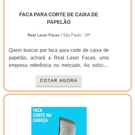
estrutura para os parceiros com escritório de
alta qualidade onde são realizadas as
FACA PARA CORTE DE CAIXA DE
atividades e estrutura suficiente para atender
PAPELÃO
todas as demandas, tudo para oferecer fabrica
de facas de corte e vinco com excelente custo-
Real Laser Facas
/ São Paulo - SP
benefício.Há muitas maneiras eficientes de
uma companhia demonstrar competência,
Quem buscar por faca para corte de caixa de
excelência e destaque em sua área de
papelão, achará a Real Laser Facas, uma
atuação. A Real Laser Facas se mostra
empresa referência no mercado. Ao solicitar
referência por ter: Atendimento personalizado;
um orçamento na organização que melhor
Colaboradores eficientes; Oito anos de
atende no ramo, o cliente terá acesso a
COTAR AGORA
experiência no segmento; Preço justo.Não
produtos de primeira linha e um suporte
obstante, quando falamos em fabrica de facas
completo, do contato inicial ao pós-
de corte e vinco, mais do que visar apenas
venda.Quando o tema é faca para corte de
lucratividade, deve oferecer produtos e
caixa de papelão, com a equipe da Real Laser
serviços que tenham ótima qualidade e
Facas o cliente encontrará assertividade e
proteção, pequenos detalhes, mas de grande
amplo estoque de produtos.MAIS DETALHES
valia para saber a procedência e seriedade da
SOBRE FACA PARA CORTE DE CAIXA DE