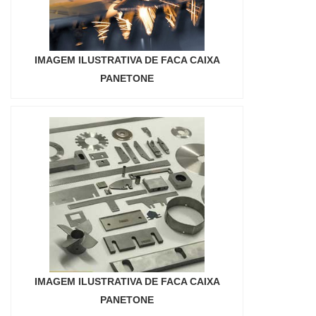
oferece opções como faca gráfica manual e
facas gráficas para cortar eva com ótima
qualidade e proteção.A empresa conta com
um time de profissionais qualificados para o
IMAGEM ILUSTRATIVA DE FACA CAIXA
serviço, além de investir em equipamentos
PANETONE
modernos, que se ajustam a qualquer
necessidade.A Real Laser Facas é uma
empresa que tem feito a diferença no mercado
por toda seriedade e qualidade, o que garante
o sucesso aos parceiros de ponta a ponta....
IMAGEM ILUSTRATIVA DE FACA CAIXA
PANETONE