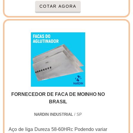
observadas normas e sequências de
COTAR AGORA
operações, pode-se perder a peça em
decorrência de não conseguir estabilizá-la.Por
isso, é extremamente importante contar com
uma empresa de confiança, que realize
serviços dentro das métricas de qualidade.A
Astil executa serviços de usinagem torno CNC
em peças até 4000 x 1000 x 1000 mm.Como
assegurar.
FORNECEDOR DE FACA DE MOINHO NO
BRASIL
NARDIN INDUSTRIAL
/ SP
Aço de liga Dureza 58-60HRc Podendo variar