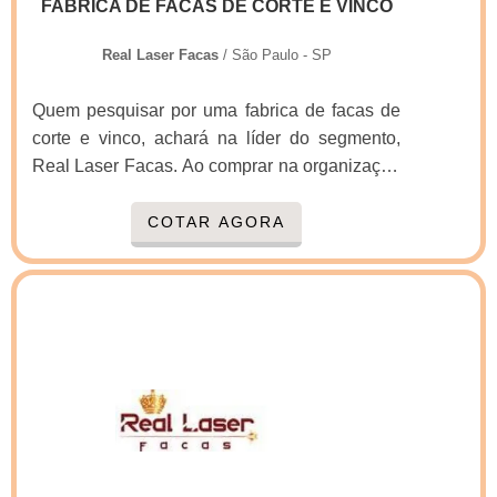
FABRICA DE FACAS DE CORTE E VINCO
Real Laser Facas
/ São Paulo - SP
Quem pesquisar por uma fabrica de facas de
corte e vinco, achará na líder do segmento,
Real Laser Facas. Ao comprar na organização
que mais se destaca no ramo, o cliente
receberá um atendimento de excelência e terá
COTAR AGORA
a garantia de adquirir produtos que
solucionem qualquer demanda.Quando a
questão é fabrica de facas de corte e vinco,
com os profissionais especializados da Real
Laser Facas o cliente encontrará proteção e
amplo estoque de produtos.MAIS
INFORMAÇÕES SOBRE FABRICA DE
FACAS DE CORTE E VINCOA Real Laser
Facas centraliza sua energia em produzir uma