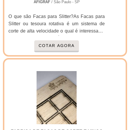
AFIGRAF
/ São Paulo - SP
O que são Facas para Slitter?As Facas para
Slitter ou tesoura rotativa é um sistema de
corte de alta velocidade o qual é interessante
para altas quantidades.É muito importante que
todas as Facas para Slitter obedeçam ao
COTAR AGORA
mesmo diâmetro externo e que todos os itens
como facas de corte, anéis separadores e
anéis expulsadores obedeçam às tolerâncias
de espessura, batimento lateral e
acabamento.Dicas para uma perfeita
montagemQuanto maior a precisão e
acabamento das peças, melhor e mais exato
será o.