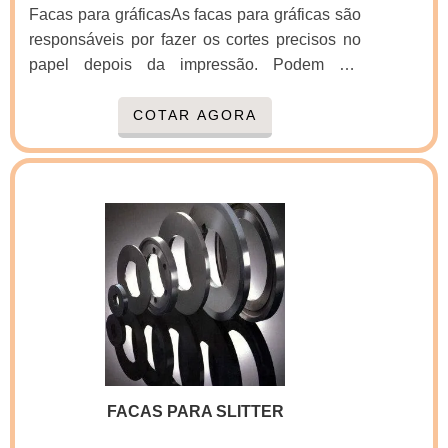
Facas para gráficasAs facas para gráficas são
responsáveis por fazer os cortes precisos no
papel depois da impressão. Podem ser
adquiridas de maneira totalmente
personalizada, de acordo com a necessidade
COTAR AGORA
de cada cliente e sua aplicação.Cuidados no
processo de afiaçãoÉ bem comum no
processo de Afiação de facas de guilhotina
longas e com fio de corte que termina em zero,
como as facas gráficas, que se ouçam
reclamações de que a faca está empenada ou
com barriga.Isso pode ocorrer em afiações mal
ex.
FACAS PARA SLITTER