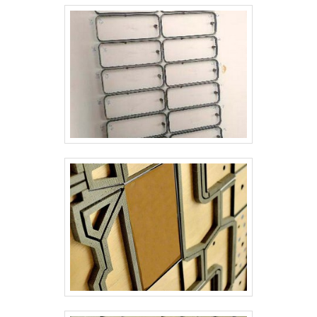
Facas é uma empresa que tem feito a
apenas o lucro, deixando a desejar nos outros
diferença no mercado pela seriedade e
fatores.É por esta razão que a Real Laser
qualidade que garante o sucesso aos
Facas é uma empresa altamente qualificada
parceiros de ponta a ponta.
quando se trata de empresas do segmento de
facas para corte e vinco. O foco é entregar a
satisfação da venda à entrega final, com foco
total na qualidade.A MELHOR EMPRESA NO
SEGMENTOApenas na Real Laser Facas
existem as melhores variedades no segmento
quando o assunto for facas para corte e vinco.
Com foco na experiência dos clientes, oferece
itens variados como facas de gráficas para
tags e facas para embalagens com ótima
qualidade e precisão.A empresa também
conta com um atendimento qualificado,
através de funcionários especializados e
cuidadosos, que entendem a necessidade de
cada cliente. Também foram investidos valores