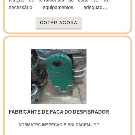
final. QUALIDADE COMPROVADA NO
necessário equipamentos adequados,
SEGMENTOApenas na Real Laser Facas
técnicos treinados e procedimentos aliados às
existem as melhores variedades no segmento
exigências do controle de qualidade. É muito
COTAR AGORA
quando o assunto for facas gráficas para eva.
importante observar a forma em que a faca
Com foco na experiência dos clientes, oferece
opera no equipamento do cliente, para que da
itens variados como faca de corte e vinco
mesma forma seja fixada e assim assegure os
cartonagem e facas para fabricação de
quesitos de: Paralelismo; Planicidade;
chinelos.Isso se deve ao fato de ser uma
Batimento; Rugosidade, etc.O serviço pode
empresa responsável e comprometida com
ser tratado como recuperação do fio de corte.
seus serviços, padrões alcançados por possuir
Ainda no mesmo processo de Afiaçã.
escritório de alta qualidade onde são
realizadas as atividades e sede em
localização privilegiada.Todos esses fatores,
agregados a uma equipe multidisciplinar de
consultores associados e profissionais
FABRICANTE DE FACA DO DESFIBRADOR
qualificados, garantem uma entrega de
excelência de ponta a ponta.
NORMATEC INSPECAO E SOLDAGEM
/ SP