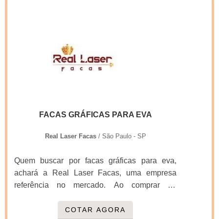
DETALHES SOBRE FACAS DE CORTE E
VINCO PARA EVAQuem procura por facas de
corte e vinco para eva em uma empresa
inovadora, descobre o site da Real Laser
Facas. A companhia atua com faca gráfica
manual e facas gráficas para cortar eva,
oferecendo o que há de melhor no mercado
para cada cliente.Ainda focando na qualidade
em facas de corte e vinco para eva, deve-se
FACAS GRÁFICAS PARA EVA
ter a exatidão em orçar com empresas que
prezam por produtos e serviços que tenham
Real Laser Facas
/ São Paulo - SP
ótima qualidade e assertividade, detalhes
primordiais que são deixados de lado por
Quem buscar por facas gráficas para eva,
muitas empresas que não focam na
achará a Real Laser Facas, uma empresa
fidelização do cliente.É importante lembrar
referência no mercado. Ao comprar na
que o produto deve sempre ser adquirido com
organização que mais se destaca no ramo, o
companhias especializadas no segmento.
cliente receberá um atendimento de
COTAR AGORA
Esse tipo de cuidado ajuda a garantir a