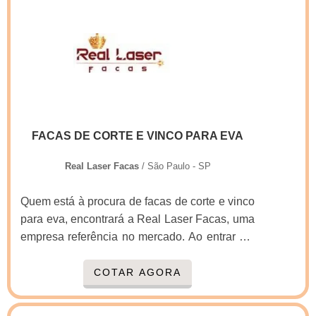
determinam onde, como afiar e quanto pode
ser removido de suas medidas a fim de que
suas folgas sejam mantidas ori.
FACAS DE CORTE E VINCO PARA EVA
Real Laser Facas
/ São Paulo - SP
Quem está à procura de facas de corte e vinco
para eva, encontrará a Real Laser Facas, uma
empresa referência no mercado. Ao entrar em
contato com a organização que mais se
destaca no ramo, o cliente receberá um
COTAR AGORA
suporte completo para sanar eventuais
dúvidas sobre o produto a ser adquirido.MAIS