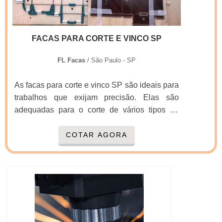
FACAS PARA CORTE E VINCO SP
FL Facas
/ São Paulo - SP
As facas para corte e vinco SP são ideais para
trabalhos que exijam precisão. Elas são
adequadas para o corte de vários tipos de
materiais como papel, papelão, couro, entre
outros. Esses materiais darão origem a
COTAR AGORA
brinquedos, caixas para calçados, pizzas,
alimentos congelados, presentes, envelopes,
displays, bolsas, cintos e vários outros
produtos a partir dessas matérias-primas.
Conheça os ambientes que utilizam o material
Setores automo...