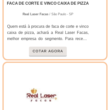
FACA DE CORTE E VINCO CAIXA DE PIZZA
Real Laser Facas
/ São Paulo - SP
Quem está à procura de faca de corte e vinco
caixa de pizza, achará a Real Laser Facas,
melhor empresa do segmento. Para receber
produtos que atendem qualquer necessidade,
o cliente deve escolher uma organização que
COTAR AGORA
se destaque por um bom suporte pré-venda e
tenha ampla experiência no ramo.Quando a
questão é faca de corte e vinco caixa de pizza,
com os colaboradores da Real Laser Facas o
cliente encontrará proteção e diversas opções
de pagamento disponíveis.OUTRAS
INFORMAÇÕES SOBRE FACA DE CORTE E
VINCO CAIXA DE PIZZAA Real Laser Facas
foca seus esforços em proporcionar uma