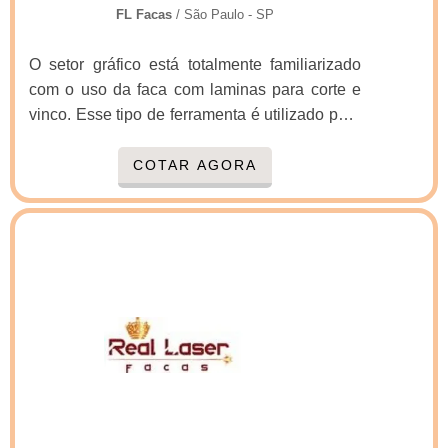
FL Facas
/ São Paulo - SP
O setor gráfico está totalmente familiarizado
com o uso da faca com laminas para corte e
vinco. Esse tipo de ferramenta é utilizado para
desenvolver diversos produtos, inclusive os
disponibilizados em papelarias, armarinhos,
COTAR AGORA
livrarias e supermercados como envelopes e
ímãs de geladeira. Dessa forma, a faca laser
se mostra essencial para o acabamento de
produtos gráficos.O material é utilizado
também na produção de embalagens, pois o
corte preciso proporciona o encaixe perfeito
que permite a monta.