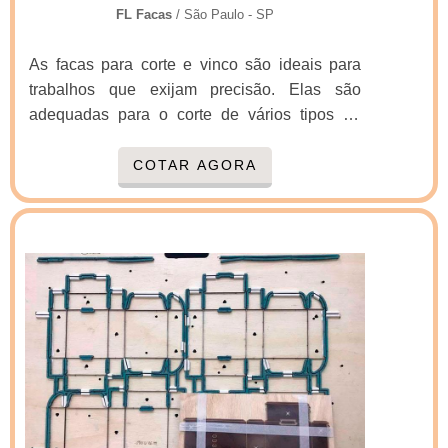
FL Facas
/ São Paulo - SP
As facas para corte e vinco são ideais para
trabalhos que exijam precisão. Elas são
adequadas para o corte de vários tipos de
materiais como papel, papelão, couro, entre
outros. Esses materiais darão origem a
COTAR AGORA
brinquedos, caixas para calçados, pizzas,
alimentos congelados, presentes, envelopes,
displays, bolsas, cintos e vários outros
produtos a partir dessas matérias-primas.
Saiba mais sobre os ambientes que utilizam o
material Setores ...