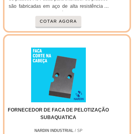
são fabricadas em aço de alta resistência e
grande durabilidade.É importante a
informação de que as Facas para triturador de
COTAR AGORA
plástico vão moer, picar ou triturar, pois
conforme a densidade do material e sua
resistência, são utilizados aços diferenciados
para adequar as facas ao uso correto.Para que
as Facas para triturador de plástico tenham
maior durabilidade é necessária uma seleção
prévia dos materi.
FORNECEDOR DE FACA DE PELOTIZAÇÃO
SUBAQUATICA
NARDIN INDUSTRIAL
/ SP