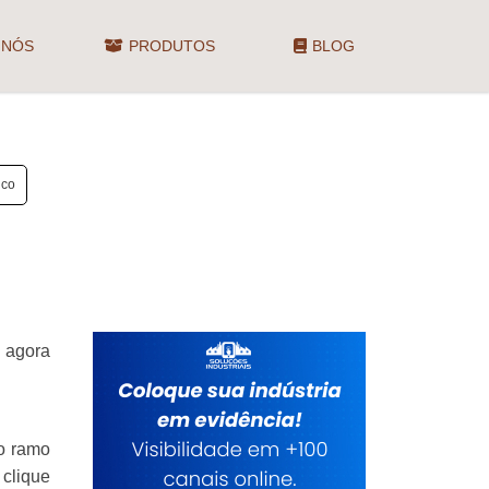
 NÓS
PRODUTOS
BLOG
nco
o agora
no ramo
 clique