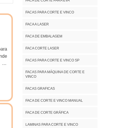
FACA DE CORTE PARA EVA
FACAS PARA CORTE E VINCO
FACA A LASER
FACA DE EMBALAGEM
FACA CORTE LASER
para
ande
FACAS PARA CORTE E VINCO SP
r de
 sua
FACAS PARA MÁQUINA DE CORTE E
VINCO
 uso
FACAS GRAFICAS
FACA DE CORTE E VINCO MANUAL
FACA DE CORTE GRÁFICA
LAMINAS PARA CORTE E VINCO