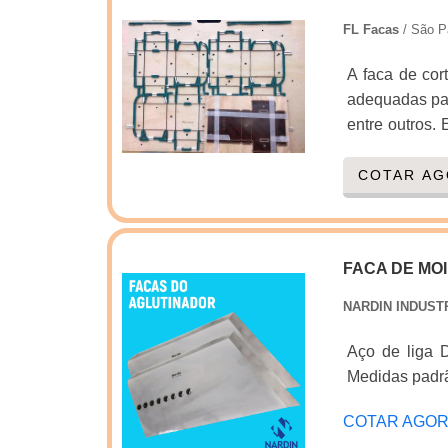
Facas existe 
FL Facas
/ São P
vinco. São di
facas para f
A faca de cor
benefício.Com
adequadas par
entende que 
entre outros.
isso só é po
pizzas, alime
profissionai
vários outros 
COTAR A
destacado da
material Set
essência de tr
Embalagens (c
FACA DE MOI
NARDIN INDUST
Aço de liga Dureza 58-60HRc Podendo variar a dureza conforme solicitação
Medidas padr
COTAR AGO