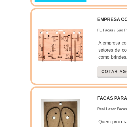
EMPRESA CO
FL Facas
/ São P
A empresa cor
setores de co
como brindes,
tipo de ação
empresa inic
COTAR A
realizar o de
processo garan
FACAS PARA
Real Laser Facas
Quem procura 