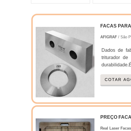
FACAS PARA
AFIGRAF
/ São P
Dados de fab
triturador d
durabilidade
plástico vão m
resistência, 
COTAR A
correto.Para q
PREÇO FACA
Real Laser Faca