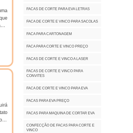
FACAS DE CORTE PARA EVA LETRAS
 uma
 que
FACA DE CORTE E VINCO PARA SACOLAS
anar
ÕES
FACA PARA CARTONAGEM
cas
FACA PARA CORTE E VINCO PREÇO
cas.
ara
FACAS DE CORTE E VINCO A LASER
 com
enas
FACAS DE CORTE E VINCO PARA
CONVITES
de e
r a
FACA DE CORTE E VINCO PARA EVA
deve
tipo
FACAS PARA EVA PREÇO
uirá
m de
tato
FACAS PARA MAQUINA DE CORTAR EVA
 com
orte
tos
CONFECÇÃO DE FACAS PARA CORTE E
ando
r se
VINCO