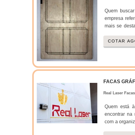
Quem buscar 
empresa refe
mais se desta
eventuais d
SOBRE PREÇO
COTAR A
em uma empres
Uma companh
embalagens qu
uma visão an
lucratividade
FACAS GRÁF
assertivida
Real Laser Faca
procedência e
sempre ser a
Quem está à 
de cuidado aj
encontrar na 
evitar prejuí
com a organiz
suas funçõ
completo para
desnecessári