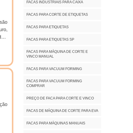
te e
FACAS INDUSTRIAIS PARA CAIXA
al e
FACAS PARA CORTE DE ETIQUETAS
sto-
 são
resa
FACAS PARA ETIQUETAS
uro,
Tudo
dos,
s e
FACAS PARA ETIQUETAS SP
os e
 se
am o
FACAS PARA MÁQUINA DE CORTE E
sua
VINCO MANUAL
VA);
FACAS PARA VACUUM FORMING
FACAS PARA VACUUM FORMING
COMPRAR
PREÇO DE FACA PARA CORTE E VINCO
FACAS DE MÁQUINA DE CORTE PARA EVA
FACAS PARA MÁQUINAS MANUAIS