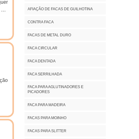
uer
AFIAÇÃO DE FACAS DE GUILHOTINA
r um
ra é
CONTRA FACA
aser
tado
FACAS DE METAL DURO
OSA
tura
FACA CIRCULAR
tura
FACA DENTADA
para
iras
FACA SERRILHADA
aque
ter:
FACA PARA AGLUTINADORES E
PICADORES
ncia
ação
FACA PARA MADEIRA
os e
s de
FACAS PARA MOINHO
so e
FACAS PARA SLITTER
ndo