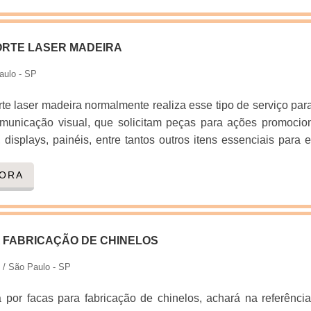
RTE LASER MADEIRA
aulo - SP
te laser madeira normalmente realiza esse tipo de serviço par
municação visual, que solicitam peças para ações promocio
 displays, painéis, entre tantos outros itens essenciais para 
 publicitária. Conheça o desenvolvimento de uma boa empr
ia o processo com o feixe de laser presente na máquina 
GORA
sgaste das chapas de madeira ou de outro material utilizado. 
te que o corte ocorra de for.
 FABRICAÇÃO DE CHINELOS
/ São Paulo - SP
por facas para fabricação de chinelos, achará na referênci