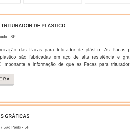
 TRITURADOR DE PLÁSTICO
aulo - SP
ricação das Facas para triturador de plástico As Facas 
e plástico são fabricadas em aço de alta resistência e gr
.É importante a informação de que as Facas para triturado
oer, picar ou triturar, pois conforme a densidade do material e
são utilizados aços diferenciados para adequar as facas ao
GORA
ue as Facas para triturador de plástico tenham m...
S GRÁFICAS
s
/ São Paulo - SP