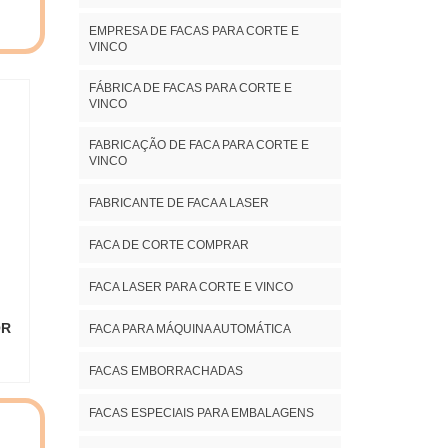
ente
ça e
AIS
EMPRESA DE FACAS PARA CORTE E
ado;
VINCO
eal
e de
 com
egas
FÁBRICA DE FACAS PARA CORTE E
VINCO
tica
IOR
enha
vel
FABRICAÇÃO DE FACA PARA CORTE E
 uma
VINCO
trar
a de
acas
FABRICANTE DE FACA A LASER
nto
 com
nto;
o de
FACA DE CORTE COMPRAR
idão
tica
tima
 uma
FACA LASER PARA CORTE E VINCO
tras
asta
OR
FACA PARA MÁQUINA AUTOMÁTICA
uito
para
ente
FACAS EMBORRACHADAS
o. O
 os
FACAS ESPECIAIS PARA EMBALAGENS
ser