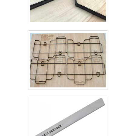
resultado final. QUALIDADE COMPROVADA
NO SEGMENTOApenas na Real Laser Facas
as melhores opções sempre estão à
disposição quando se procura soluções para
faca para quebra cabeça. A empresa oferece
opções como faca de corte e vinco
cartonagem e facas gráficas para cortar
eva.Isso se deve ao fato de ser uma empresa
inovadora e comprometida com seus serviços,
características possíveis pelo fato de ter
escritório de alta qualidade onde são
realizadas as atividades e logística planejada
para entregas em curto prazo.Tudo isso,
somado à performance de uma equipe
multidisciplinar de consultores associados e
alta qualidade, garante o sucesso de cada
cliente de ponta a ponta.