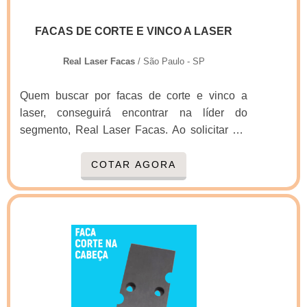
personalizado; Profissionais com vasta
FACAS DE CORTE E VINCO A LASER
experiência na área de atuação; Amplo
estoque de produtos; Rigoroso controle de
Real Laser Facas
/ São Paulo - SP
qualidade; Logística planejada para entregas
em curto prazo; Comprometimento com o
Quem buscar por facas de corte e vinco a
resultado final.QUALIDADES E PONTOS
laser, conseguirá encontrar na líder do
FORTES DA EMPRESAApenas na Real
segmento, Real Laser Facas. Ao solicitar um
Laser Facas sempre tem a solução mais
orçamento na organização que melhor atende
buscada na área de facas gráficas fabricante.
no ramo, o cliente terá acesso a produtos de
COTAR AGORA
A empresa oferece opções como facas de
primeira linha e um suporte completo, do
gráficas para tags e facas para embalagens.É
contato inicial ao pós-venda.Quando a
uma empresa inovadora e comprometida com
temática é facas de corte e vinco a laser, com
seus serviços, características possíveis pelo
os melhores profissionais da Real Laser
fato de ter escritório de alta qualidade onde
Facas o cliente obterá precisão e
são realizadas as atividades e sede em
comprometimento com o resultado
localização privilegiada.Esses fatores,
final.DIFERENCIAIS IMPORTANTES DE
somados a um time multidisciplinar de
FACAS DE CORTE E VINCO A LASERA