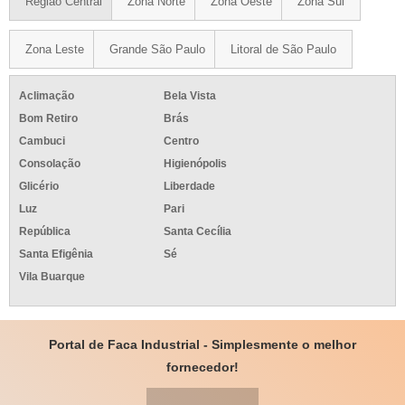
Região Central
Zona Norte
Zona Oeste
Zona Sul
Zona Leste
Grande São Paulo
Litoral de São Paulo
Aclimação
Bela Vista
Bom Retiro
Brás
Cambuci
Centro
Consolação
Higienópolis
Glicério
Liberdade
Luz
Pari
República
Santa Cecília
Santa Efigênia
Sé
Vila Buarque
Portal de Faca Industrial - Simplesmente o melhor
fornecedor!