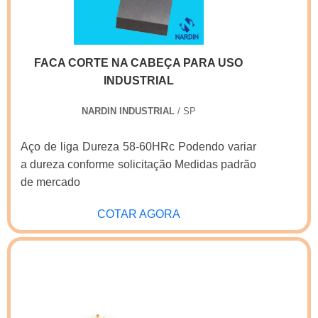
consultores associados e profissionais com
Real Laser Facas centraliza sua estratégia em
vasta experiência na área de atuação,
criar aos parceiros uma estrutura com
comprovam sua essência de trazer o melhor
escritório de alta qualidade onde são
para todos os clientes.
FACA CORTE NA CABEÇA PARA USO
realizadas as atividades e equipamentos de
INDUSTRIAL
última geração, tudo para garantir facas de
corte e vinco a laser com assertividade.Há
NARDIN INDUSTRIAL
/ SP
muitas maneiras eficientes de uma companhia
demonstrar competência, excelência e
Aço de liga Dureza 58-60HRc Podendo variar
destaque em sua área de atuação. A Real
a dureza conforme solicitação Medidas padrão
Laser Facas se mostra referência por ter:
de mercado
Atendimento personalizado; Colaboradores
eficientes; Oito anos de experiência no
COTAR AGORA
segmento; Preço justo.Ainda focando em
facas de corte e vinco a laser, deve-se ter a
exatidão em orçar com empresas que prezam
por produtos e serviços que tenham ótima
qualidade e proteção, detalhes primordiais
que são deixados de lado por muitas