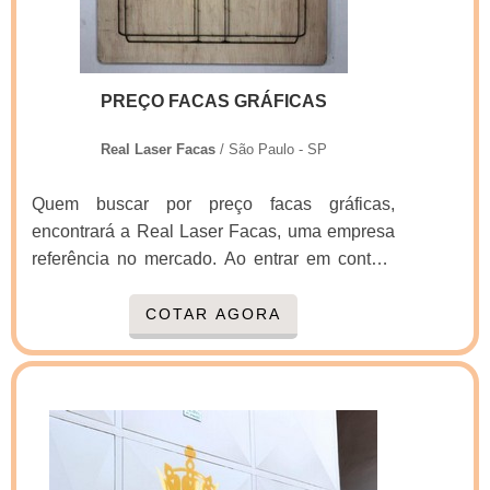
isso para oferecer faca de corte e vinco caixa
de pizza com assertividade.Há muitas
maneiras eficientes de uma companhia
demonstrar competência, excelência e
PREÇO FACAS GRÁFICAS
destaque em sua área de atuação. A Real
Laser Facas se mostra referência por ter:
Real Laser Facas
/ São Paulo - SP
Atendimento personalizado; Colaboradores
eficientes; Oito anos de experiência no
Quem buscar por preço facas gráficas,
segmento; Preço justo.Sem perder o foco em
encontrará a Real Laser Facas, uma empresa
faca de corte e vinco caixa de pizza, é
referência no mercado. Ao entrar em contato
importante buscar uma empresa que tenha
com a organização que mais se destaca no
produtos e serviços com ótima qualidade e
ramo, o cliente receberá um suporte completo
COTAR AGORA
excelente custo-benefício, características
para sanar eventuais dúvidas sobre o produto
simples, mas que mostram o
a ser adquirido.MAIS INFORMAÇÕES
comprometimento da empresa com seus
SOBRE PREÇO FACAS GRÁFICASSe
clientes.Isso tudo é a razão pela qual a Real
alguém buscar por preço facas gráficas em
Laser Facas é uma empresa inovadora
uma empresa responsável, conseguirá
quando se explora o segmento de facas para
encontrar o site da Real Laser Facas. Uma