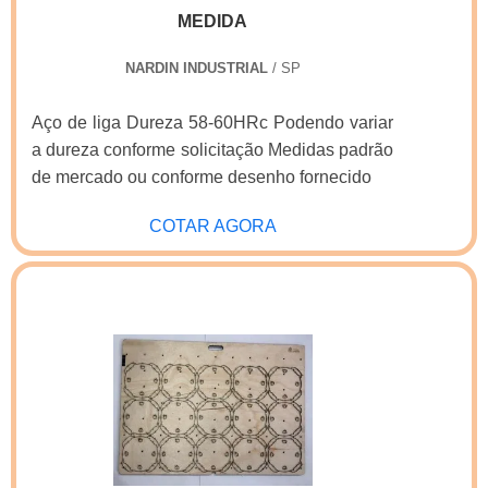
MEDIDA
e serviços com ótima qualidade e excelente
custo-benefício, pontos importantes que ficam
NARDIN INDUSTRIAL
/ SP
de fora no planejamento de empresas que
visam apenas o lucro, deixando a desejar nos
Aço de liga Dureza 58-60HRc Podendo variar
outros fatores.É importante lembrar que o
a dureza conforme solicitação Medidas padrão
produto deve sempre ser adquirido com
de mercado ou conforme desenho fornecido
companhias especializadas no segmento.
Esse tipo de cuidado ajuda a garantir a
COTAR AGORA
qualidade e durabilidade dos materiais, além
de evitar prejuízos com substituições
frequentes de produtos que não cumprem com
suas funções adequadamente. Assim, é
possível poupar gastos
desnecessários.Existem diversos motivos para
a Real Laser Facas ter se tornado destaque
quando pensamos em uma empresa que
entrega confiança e produtos de qualidade.
Alguns desses motivos são: Atendimento