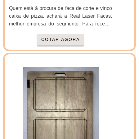
Quem está à procura de faca de corte e vinco
caixa de pizza, achará a Real Laser Facas,
melhor empresa do segmento. Para receber
produtos que atendem qualquer necessidade,
o cliente deve escolher uma organização que
COTAR AGORA
se destaque por um bom suporte pré-venda e
tenha ampla experiência no ramo.Quando a
questão é faca de corte e vinco caixa de pizza,
com os colaboradores da Real Laser Facas o
cliente encontrará proteção e diversas opções
de pagamento disponíveis.OUTRAS
INFORMAÇÕES SOBRE FACA DE CORTE E
VINCO CAIXA DE PIZZAA Real Laser Facas
foca seus esforços em proporcionar uma
estrutura com escritório de alta qualidade onde
são realizadas as atividades e logística
planejada para entregas em curto prazo, tudo