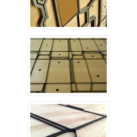
importante lembrar que o produto deve sempre
ser adquirido com companhias especializadas
no segmento. Esse tipo de cuidado ajuda a
garantir a qualidade e durabilidade dos
materiais, além de evitar prejuízos com
substituições frequentes de produtos que não
cumprem com suas funções adequadamente.
Assim, é possível poupar gastos
desnecessários.Existem diversos motivos para
a Real Laser Facas ter se tornado destaque
quando pensamos em uma empresa que
entrega confiança e produtos de qualidade.
Alguns desses motivos são: Atendimento
personalizado; Profissionais com vasta
experiência na área de atuação; Amplo
estoque de produtos; Rigoroso controle de
qualidade; Logística planejada para entregas
em curto prazo; Comprometimento com o