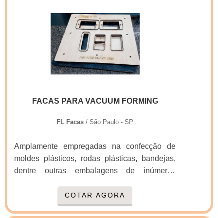
na Real Laser Facas o cliente obterá proteção
clientes, que são os maiores objetivos da
e diversas opções de pagamento
marca.A Real Laser Facas é uma empresa
disponíveis.MAIS DETALHES SOBRE ONDE
que tem sido apontada de forma positiva no
COMPRAR FACA DE CORTE E VINCOA
mercado por toda seriedade e qualidade, o
Real Laser Facas canaliza seus recursos em
que garante o sucesso dos clientes de ponta a
produzir uma estrutura aos clientes com
ponta.
escritório de alta qualidade onde são
realizadas as atividades e logística planejada
FACAS PARA VACUUM FORMING
para entregas em curto prazo, tudo isso para
oferecer onde comprar faca de corte e vinco
FL Facas
/ São Paulo - SP
com excelente custo-benefício.Há muitas
maneiras eficientes de uma companhia
Amplamente empregadas na confecção de
demonstrar competência, excelência e
moldes plásticos, rodas plásticas, bandejas,
destaque em sua área de atuação. A Real
dentre outras embalagens de inúmeros
Laser Facas se mostra referência por ter:
formatos que precisam ser cortadas, as facas
Atendimento personalizado; Colaboradores
para vacuum forming são consideradas
COTAR AGORA
eficientes; Oito anos de experiência no
alternativas ideais no que diz respeito à
segmento; Preço justo.Ainda focando na