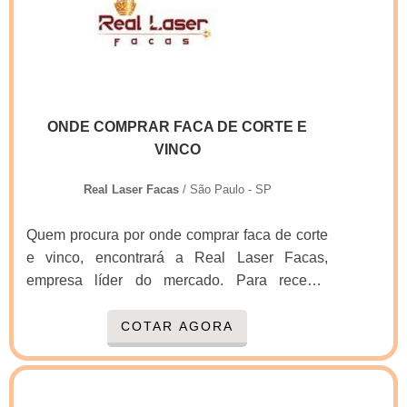
empresas que não focam na fidelização do
cliente.Tudo isso e muito mais são os motivos
pelos quais a Real Laser Facas é uma
empresa comprometida com seus serviços
quando falamos do segmento de facas para
ONDE COMPRAR FACA DE CORTE E
corte e vinco. O foco é oferecer o que há de
VINCO
melhor para fidelizar os clientes.A EMPRESA
MAIS QUALIFICADA DO
Real Laser Facas
/ São Paulo - SP
SEGMENTOSomente na Real Laser Facas
existe o que há de melhor em facas para corte
Quem procura por onde comprar faca de corte
e vinco. É possível encontrar uma grande
e vinco, encontrará a Real Laser Facas,
variedade no portfólio, como faca gráfica
empresa líder do mercado. Para receber
manual e facas para embalagens com ótima
produtos que atendem qualquer necessidade,
qualidade e assertividade.Com a organização
o cliente deve escolher uma organização que
COTAR AGORA
é possível tirar as suas dúvidas sobre os
se destaque por um bom suporte pré-venda e
serviços do ramo, além de contar com os
tenha ampla experiência no ramo.Quando a
melhores profissionais e instalações. Assim,
questão é onde comprar faca de corte e vinco,
conquistando a confiança e a satisfação dos