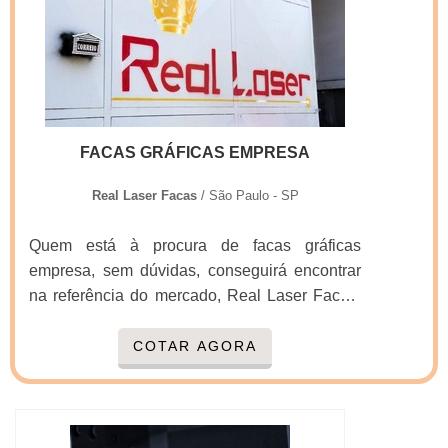
corte e vinco. O objetivo é garantir sempre a
companhia com alto know-how em faca gráfica
qualidade final para fidelização do cliente com
manual e facas para embalagens que oferece
parcerias duradouras.QUALIDADES E
o que há de melhor em tecnologia ao
PONTOS FORTES DA EMPRESASomente
cliente.Ainda com uma visão analítica sobre
na Real Laser Facas as melhores opções
preço facas gráficas, mais do que visar apenas
sempre estão à disposição quando se procura
lucratividade, deve oferecer produtos e
FACAS GRÁFICAS EMPRESA
soluções para facas para corte e vinco. São
serviços que tenham ótima qualidade e
diversas opções disponibilizadas, como faca
assertividade, pequenos detalhes, mas de
Real Laser Facas
/ São Paulo - SP
de corte e vinco cartonagem e facas gráficas
grande valia para saber a procedência e
para cortar eva com ótima qualidade e
seriedade da empresa.É importante lembrar
Quem está à procura de facas gráficas
precisão.Para uma maior satisfação dos
que o produto deve sempre ser adquirido com
empresa, sem dúvidas, conseguirá encontrar
clientes, a empresa busca investir nos
companhias especializadas no segmento.
na referência do mercado, Real Laser Facas.
melhores profissionais do mercado, e em
Esse tipo de cuidado ajuda a garantir a
Ao entrar em contato com a organização que
instalações modernas, garantindo assim,
qualidade e durabilidade dos materiais, além
mais se destaca no ramo, o cliente receberá
COTAR AGORA
confiabilidade e boa cotação no mercado.A
de evitar prejuízos com substituições
um suporte completo para sanar eventuais
Real Laser Facas é uma empresa que tem
frequentes de produtos que não cumprem com
dúvidas sobre o produto a ser
despontado no segmento por toda seriedade e
suas funções adequadamente. Assim, é
adquirido.Quando o tema é facas gráficas
qualidade, o que fecha o ciclo de entrega com
possível poupar gastos
empresa, com a equipe da Real Laser Facas o